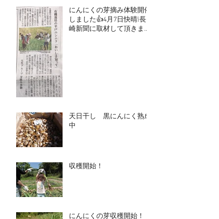
にんにくの芽摘み体験開催
しました👍4月7日快晴❕長
崎新聞に取材して頂きまし
た。
天日干し 黒にんにく熟成
中
収穫開始！
にんにくの芽収穫開始！