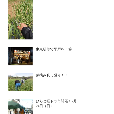
東京研修で平戸をPR👍
芽摘み真っ盛り！！
ひらど軽トラ市開催！2月
24日（日）