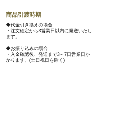
商品引渡時期
◆代金引き換えの場合
・注文確定から3営業日以内に発送いたし
ます。
◆お振り込みの場合
・入金確認後、発送まで3～7日営業日か
かります。(土日祝日を除く)
尚、御中元・御歳暮シーズンは１週間ほ
どかかる場合も御座います。
商品は十分にご用意しておりますが、万
一品切れの場合がございましたら 少々お
時間を頂く場合がありますので、ご了承
ください。
※在庫が無い物は納期連絡後、入荷次第
発送いたします。
お支払い方法