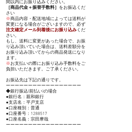
間以内にお振り込みください。
［商品代金＋振替手数料］
をお振込くだ
さい
※
商品内容・配送地域によっては送料が
変更になる場合がございますので、必ず
注文確定メール到着後にお振り込み
くだ
さい。
もし、送料に変更があった場合で、お振
り込み頂いていた場合は、送料差額分を
お振り込み頂いてからの商品発送になり
ます。
※
お支払いの際にお振り込み手数料をご
負担いただきます。ご了承ください。
お振込先は下記の通りです。
ーーーーーーーーーーーーーーーーー
◆銀行振込(前払い)の場合
●銀行名：親和銀行
●支店名：平戸支店
●口座種別：普通
●口座番号：1288517
●口座名義：宗田摩哉
ーーーーーーーーーーーーーーーーー